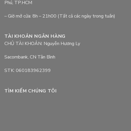
Phú, TP.HCM
– Giờ mở cửa: 8h – 21h00 (Tất cả các ngày trong tuần)
TÀI KHOẢN NGÂN HÀNG
CHỦ TÀI KHOẢN: Nguyễn Hương Ly
Sacombank, CN Tân Bình
STK: 060183962399
TÌM KIẾM CHÚNG TÔI