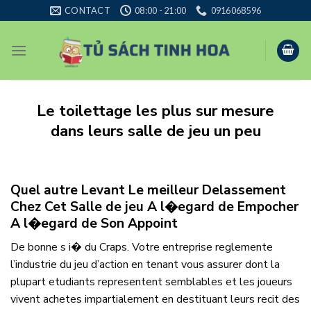
Skip
CONTACT
08:00 - 21:00
0916068596
to
content
Le toilettage les plus sur mesure
dans leurs salle de jeu un peu
Quel autre Levant Le meilleur Delassement
Chez Cet Salle de jeu A l�egard de Empocher
A l�egard de Son Appoint
De bonne s i� du Craps. Votre entreprise reglemente
l’industrie du jeu d’action en tenant vous assurer dont la
plupart etudiants representent semblables et les joueurs
vivent achetes impartialement en destituant leurs recit des