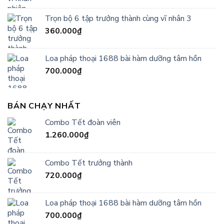
gốc
hiện
là:
tại
Trọn bộ 6 tập trưởng thành cùng vĩ nhân 3
320.000₫.
là:
360.000
₫
300.000₫.
Loa pháp thoại 1688 bài hàm dưỡng tâm hồn
700.000
₫
BÁN CHẠY NHẤT
Combo Tết đoàn viên
1.260.000
₫
Combo Tết trưởng thành
720.000
₫
Loa pháp thoại 1688 bài hàm dưỡng tâm hồn
700.000
₫