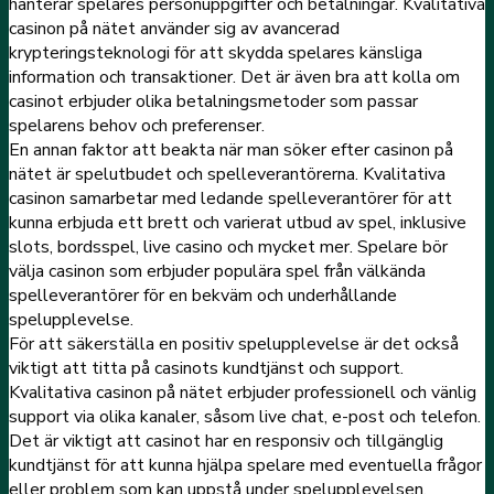
hanterar spelares personuppgifter och betalningar. Kvalitativa
casinon på nätet använder sig av avancerad
krypteringsteknologi för att skydda spelares känsliga
information och transaktioner. Det är även bra att kolla om
casinot erbjuder olika betalningsmetoder som passar
spelarens behov och preferenser.
En annan faktor att beakta när man söker efter casinon på
nätet är spelutbudet och spelleverantörerna. Kvalitativa
casinon samarbetar med ledande spelleverantörer för att
kunna erbjuda ett brett och varierat utbud av spel, inklusive
slots, bordsspel, live casino och mycket mer. Spelare bör
välja casinon som erbjuder populära spel från välkända
spelleverantörer för en bekväm och underhållande
spelupplevelse.
För att säkerställa en positiv spelupplevelse är det också
viktigt att titta på casinots kundtjänst och support.
Kvalitativa casinon på nätet erbjuder professionell och vänlig
support via olika kanaler, såsom live chat, e-post och telefon.
Det är viktigt att casinot har en responsiv och tillgänglig
kundtjänst för att kunna hjälpa spelare med eventuella frågor
eller problem som kan uppstå under spelupplevelsen.