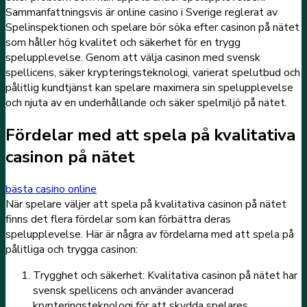
Sammanfattningsvis är online casino i Sverige reglerat av
Spelinspektionen och spelare bör söka efter casinon på nätet
som håller hög kvalitet och säkerhet för en trygg
spelupplevelse. Genom att välja casinon med svensk
spellicens, säker krypteringsteknologi, varierat spelutbud och
pålitlig kundtjänst kan spelare maximera sin spelupplevelse
och njuta av en underhållande och säker spelmiljö på nätet.
Fördelar med att spela på kvalitativa
casinon på nätet
bästa casino online
När spelare väljer att spela på kvalitativa casinon på nätet
finns det flera fördelar som kan förbättra deras
spelupplevelse. Här är några av fördelarna med att spela på
pålitliga och trygga casinon:
Trygghet och säkerhet: Kvalitativa casinon på nätet har
svensk spellicens och använder avancerad
krypteringsteknologi för att skydda spelares