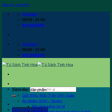
Skip to content
Contact
08:00 - 21:00
0916068596
Contact
08:00 - 21:00
0916068596
Tìm kiếm:
Danh mục sản phẩm
Giới thiệu thầy Trần Việt Quân
Ấn phẩm GNH – Books
Bộ sách sống tử tế
Đăng nhập / Đăng ký