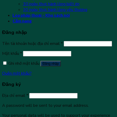
30 ngày thực hành lòng biết ơn
30 ngày thực hành lòng yêu thương
Loa pháp thoại – Kho sách nói
Cẩm nang
Đăng nhập
Tên tài khoản hoặc địa chỉ email
*
Mật khẩu
*
Ghi nhớ mật khẩu
Đăng nhập
Quên mật khẩu?
Đăng ký
Địa chỉ email
*
A password will be sent to your email address.
Your personal data will be used to support your experience