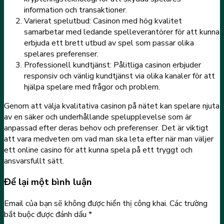
information och transaktioner.
Varierat spelutbud: Casinon med hög kvalitet
samarbetar med ledande spelleverantörer för att kunna
erbjuda ett brett utbud av spel som passar olika
spelares preferenser.
Professionell kundtjänst: Pålitliga casinon erbjuder
responsiv och vänlig kundtjänst via olika kanaler för att
hjälpa spelare med frågor och problem.
Genom att välja kvalitativa casinon på nätet kan spelare njuta
av en säker och underhållande spelupplevelse som är
anpassad efter deras behov och preferenser. Det är viktigt
att vara medveten om vad man ska leta efter när man väljer
ett online casino för att kunna spela på ett tryggt och
ansvarsfullt sätt.
Để lại một bình luận
Email của bạn sẽ không được hiển thị công khai.
Các trường
bắt buộc được đánh dấu
*