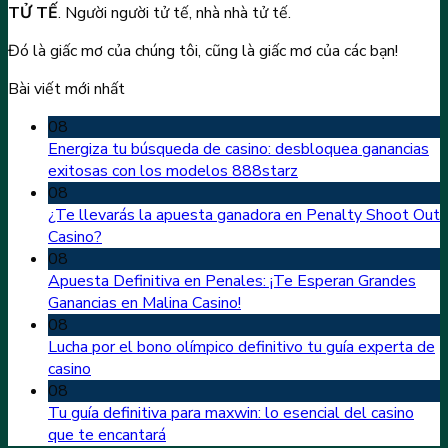
TỬ TẾ
. Người người tử tế, nhà nhà tử tế.
Đó là giấc mơ của chúng tôi, cũng là giấc mơ của các bạn!
Bài viết mới nhất
08
Energiza tu búsqueda de casino: desbloquea ganancias
exitosas con los modelos 888starz
08
¿Te llevarás la apuesta ganadora en Penalty Shoot Out
Casino?
08
Apuesta Definitiva en Penales: ¡Te Esperan Grandes
Ganancias en Malina Casino!
08
Lucha por el bono olímpico definitivo tu guía experta de
casino
08
Tu guía definitiva para maxwin: lo esencial del casino
que te encantará