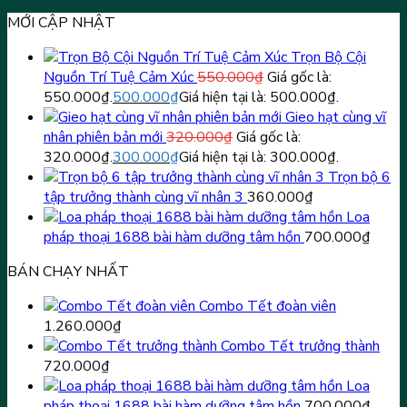
MỚI CẬP NHẬT
Trọn Bộ Cội
Nguồn Trí Tuệ Cảm Xúc
550.000
₫
Giá gốc là:
550.000₫.
500.000
₫
Giá hiện tại là: 500.000₫.
Gieo hạt cùng vĩ
nhân phiên bản mới
320.000
₫
Giá gốc là:
320.000₫.
300.000
₫
Giá hiện tại là: 300.000₫.
Trọn bộ 6
tập trưởng thành cùng vĩ nhân 3
360.000
₫
Loa
pháp thoại 1688 bài hàm dưỡng tâm hồn
700.000
₫
BÁN CHẠY NHẤT
Combo Tết đoàn viên
1.260.000
₫
Combo Tết trưởng thành
720.000
₫
Loa
pháp thoại 1688 bài hàm dưỡng tâm hồn
700.000
₫